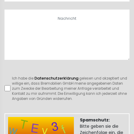
Datenschutzerklärung
Ich habe die
gelesen und akzeptiert und
willige ein, dass Bremobilien GmbH meine angegebenen Daten
zum Zwecke der Bearbeitung meiner Anfrage verarbeitet und
Kontakt zu mir aufnimmt. Die Einwilligung kann ich jederzeit ohne
Angaben von Gründen widerrufen.
Spamschutz:
Bitte geben sie die
Zeichenfolge ein, die