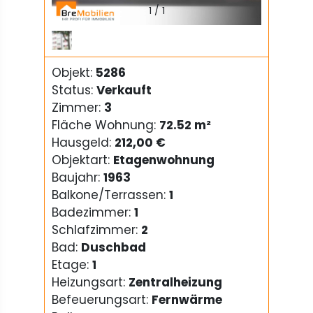
1
/
1
Objekt:
5286
Status:
Verkauft
Zimmer:
3
Fläche Wohnung:
72.52 m²
Hausgeld:
212,00 €
Objektart:
Etagenwohnung
Baujahr:
1963
Balkone/Terrassen:
1
Badezimmer:
1
Schlafzimmer:
2
Bad:
Duschbad
Etage:
1
Heizungsart:
Zentralheizung
Befeuerungsart:
Fernwärme