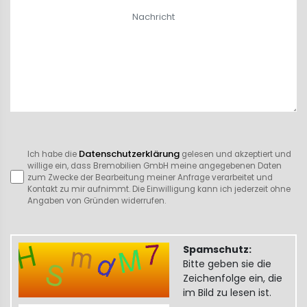
Datenschutzerklärung
Ich habe die
gelesen und akzeptiert und
willige ein, dass Bremobilien GmbH meine angegebenen Daten
zum Zwecke der Bearbeitung meiner Anfrage verarbeitet und
Kontakt zu mir aufnimmt. Die Einwilligung kann ich jederzeit ohne
Angaben von Gründen widerrufen.
Spamschutz:
Bitte geben sie die
Zeichenfolge ein, die
im Bild zu lesen ist.