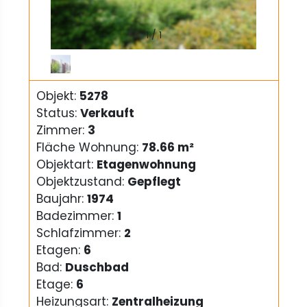
1
/
1
Objekt:
5278
Status:
Verkauft
Zimmer:
3
Fläche Wohnung:
78.66 m²
Objektart:
Etagenwohnung
Objektzustand:
Gepflegt
Baujahr:
1974
Badezimmer:
1
Schlafzimmer:
2
Etagen:
6
Bad:
Duschbad
Etage:
6
Heizungsart:
Zentralheizung