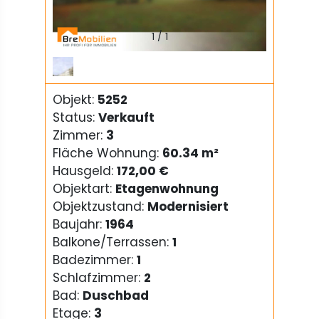
1
/
1
Objekt:
5252
Status:
Verkauft
Zimmer:
3
Fläche Wohnung:
60.34 m²
Hausgeld:
172,00 €
Objektart:
Etagenwohnung
Objektzustand:
Modernisiert
Baujahr:
1964
Balkone/Terrassen:
1
Badezimmer:
1
Schlafzimmer:
2
Bad:
Duschbad
Etage:
3