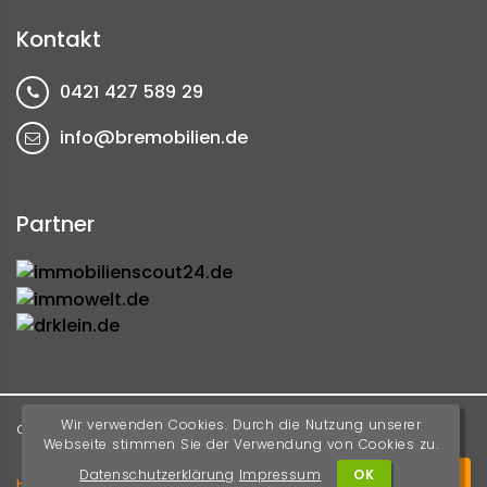
Kontakt
0421 427 589 29
info@bremobilien.de
Partner
Wir verwenden Cookies. Durch die Nutzung unserer
Copyright ©
2026 All rights reserved
BreMobilien GmbH
Webseite stimmen Sie der Verwendung von Cookies zu.
Vertrag
Datenschutzerklärung
Impressum
OK
Home
Über uns
Kontakt
Datenschutz
Impressum