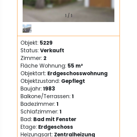
1
/
1
Objekt:
5229
Status:
Verkauft
Zimmer:
2
Fläche Wohnung:
55 m²
Objektart:
Erdgeschosswohnung
Objektzustand:
Gepflegt
Baujahr:
1983
Balkone/Terrassen:
1
Badezimmer:
1
Schlafzimmer:
1
Bad:
Bad mit Fenster
Etage:
Erdgeschoss
Heizungsart:
Zentralheizung