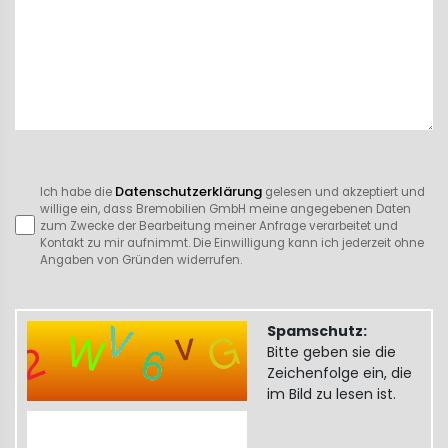
Datenschutzerklärung
Ich habe die
gelesen und akzeptiert und
willige ein, dass Bremobilien GmbH meine angegebenen Daten
zum Zwecke der Bearbeitung meiner Anfrage verarbeitet und
Kontakt zu mir aufnimmt. Die Einwilligung kann ich jederzeit ohne
Angaben von Gründen widerrufen.
Spamschutz:
Bitte geben sie die
Zeichenfolge ein, die
im Bild zu lesen ist.