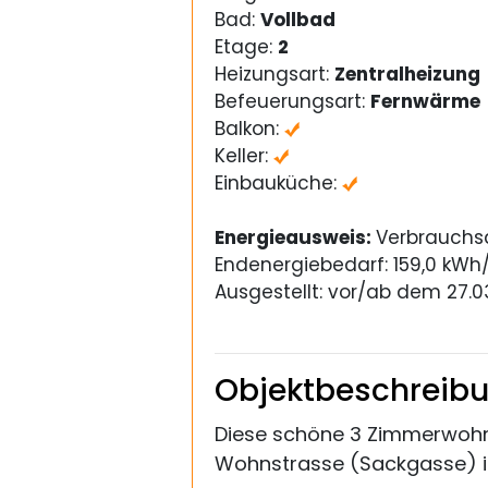
Bad:
Vollbad
Etage:
2
Heizungsart:
Zentralheizung
Befeuerungsart:
Fernwärme
Balkon:
Keller:
Einbauküche:
Energieausweis:
Verbrauchs
Endenergiebedarf: 159,0 kWh
Ausgestellt: vor/ab dem 27.0
Objektbeschreib
Diese schöne 3 Zimmerwohnu
Wohnstrasse (Sackgasse) im