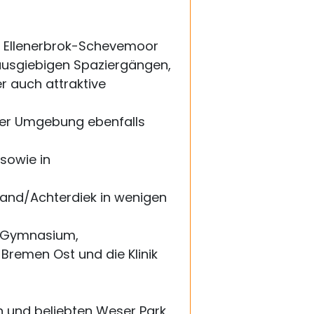
il Ellenerbrok-Schevemoor
ausgiebigen Spaziergängen,
r auch attraktive
barer Umgebung ebenfalls
sowie in
uland/Achterdiek in wenigen
n, Gymnasium,
remen Ost und die Klinik
en und beliebten Weser Park