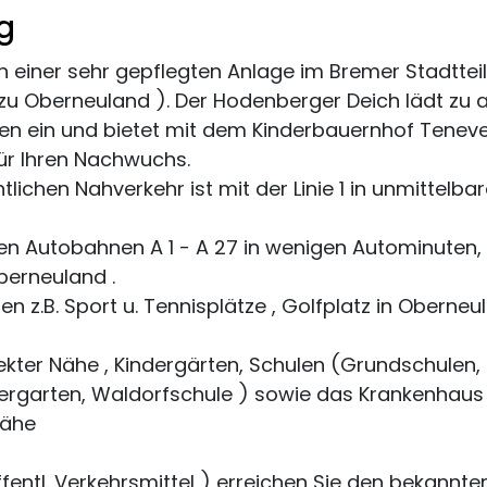
g
n einer sehr gepflegten Anlage im Bremer Stadtte
u Oberneuland ). Der Hodenberger Deich lädt zu 
en ein und bietet mit dem Kinderbauernhof Teneve
ür Ihren Nachwuchs.
tlichen Nahverkehr ist mit der Linie 1 in unmittel
n Autobahnen A 1 - A 27 in wenigen Autominuten, 
berneuland .
en z.B. Sport u. Tennisplätze , Golfplatz in Oberne
rekter Nähe , Kindergärten, Schulen (Grundschule
rgarten, Waldorfschule ) sowie das Krankenhaus B
Nähe
fentl. Verkehrsmittel ) erreichen Sie den bekannt