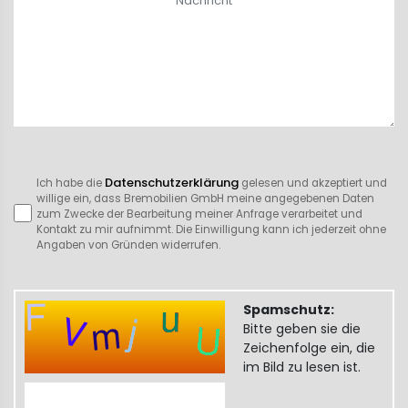
Datenschutzerklärung
Ich habe die
gelesen und akzeptiert und
willige ein, dass Bremobilien GmbH meine angegebenen Daten
zum Zwecke der Bearbeitung meiner Anfrage verarbeitet und
Kontakt zu mir aufnimmt. Die Einwilligung kann ich jederzeit ohne
Angaben von Gründen widerrufen.
Spamschutz:
Bitte geben sie die
Zeichenfolge ein, die
im Bild zu lesen ist.